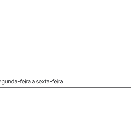
vivências
cursos
so
gunda-feira a sexta-feira
O