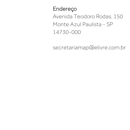
Endereço
Avenida Teodoro Rodas, 150
Monte Azul Paulista - SP
14730-000
secretariamap@elivre.com.br
Unidade BEBEDOURO​
(17) 98147 9996
(17) 3344 0170
Variante Hamleto Stamat
Bebedouro, SP
NUME COMÉRCIO DE MATERIAI