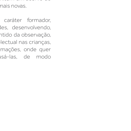
ais novas.
caráter formador,
des, desenvolvendo,
ntido da observação,
lectual nas crianças,
ormações, onde quer
usá-las, de modo
Unidade MONTE AZUL PAULISTA​
(17) 98176 2008
Avenida Teodoro Rodas, 150
o, 743
Monte Azul Paulista - SP