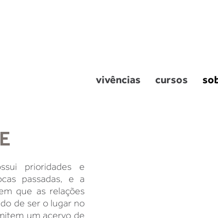
vivências
cursos
so
E
ssui prioridades e
ocas passadas, e a
 em que as relações
o de ser o lugar no
smitem um acervo de