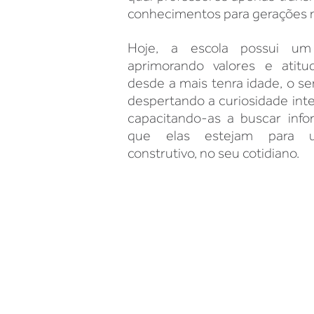
conhecimentos para gerações m
Hoje, a escola possui um 
aprimorando valores e atitu
desde a mais tenra idade, o se
despertando a curiosidade inte
capacitando-as a buscar inf
que elas estejam para 
construtivo, no seu cotidiano.
Unidade BEBEDOURO​
(17) 98147 9996
(17) 3344 0170
Variante Hamleto Stamat
Bebedouro, SP