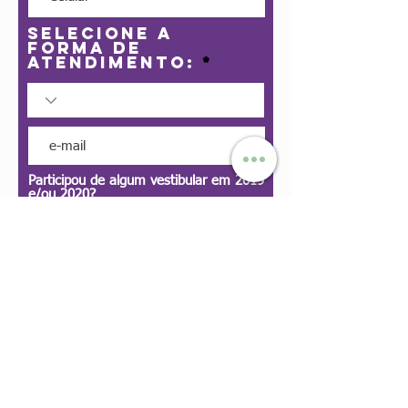
Selecione a
forma de
atendimento:
Participou de algum vestibular em 2019
e/ou 2020?
Sim
Não
Passou para 2ª fase em alguma
instituição pública de ensino?
Sim
Não
Não se aplica
Fez o ENEM 2020?