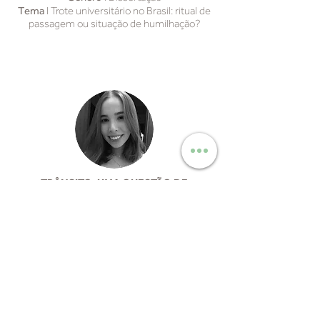
Tema
I Trote universitário no Brasil: ritual de
passagem ou situação de humilhação?
TRÂNSITO: UMA QUESTÃO DE
INDIVIDUALISMO
Lígia Denardi Lemos
I 3° EM
Gênero
I Dissertação
Tema
I Os desafios para resolver os
acidentes de trânsito no Brasil.
Unidade BEBEDOURO​
(17) 98147 9996