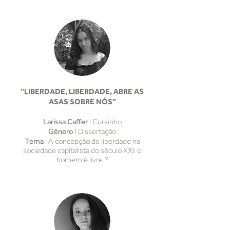
“LIBERDADE, LIBERDADE, ABRE AS
ASAS SOBRE NÓS”
Larissa Caffer
I Cursinho
Gênero
I Dissertação
Tema
I A concepção de liberdade na
sociedade capitalista do século XXI: o
homem é livre ?