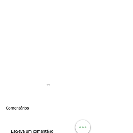
Comentários
Geografia em Rev
Escreva um comentário
Jornal Manhã bem-